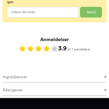
igen
Send
Anmeldelser
3.9
af 7 anmeldelser
Ingredienser
Mælkechokolade (84 %) (
sukker
, sødmælkspulver,
Allergener
kakaosmør, kakaomasse, emulgator (sojalecithin),
naturlig aroma (vanilje)), smørolie (
mælk
),
Mælkechokolade (84 %) (
sukker
, sødmælkspulver,
hasselnødder (3,1 %), rismel,
sukker
, salt.
kakaosmør, kakaomasse, emulgator (sojalecithin),
Mælkechokolade indeholder mindst 33 %