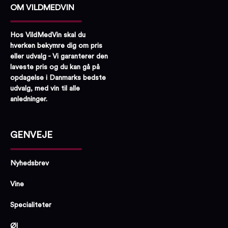
naturlig aroma (vanilje)), smørolie (
mælk
),
OM VILDMEDVIN
kakaotørstof og mindst 22 % mælketørstof.
hasselnødder (3,1 %), rismel,
sukker
, salt.
Mælkechokolade indeholder mindst 33 %
Hos VildMedVin skal du
kakaotørstof og mindst 22 % mælketørstof.
hverken bekymre dig om pris
eller udvalg - Vi garanterer den
laveste pris og du kan gå på
opdagelse i Danmarks bedste
udvalg, med vin til alle
anledninger.
GENVEJE
Nyhedsbrev
Vine
Specialiteter
Øl