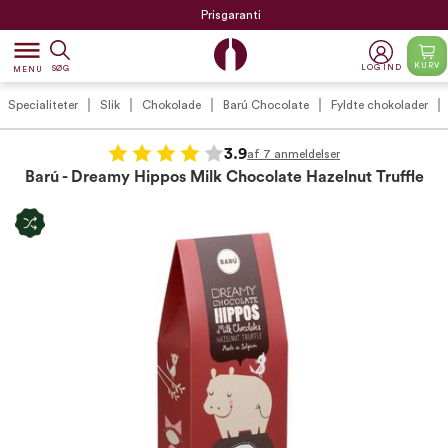
Prisgaranti
dehaze
KURV
LOG IND
SØG
MENU
Specialiteter
Slik
Chokolade
Barú Chocolate
Fyldte chokolader
3.9
af 7 anmeldelser
Barú - Dreamy Hippos Milk Chocolate Hazelnut Truffle