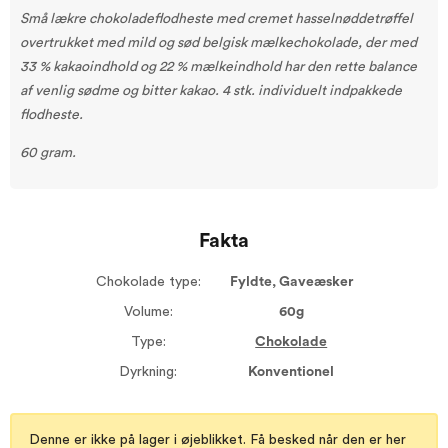
Små lækre chokoladeflodheste med cremet hasselnøddetrøffel
overtrukket med mild og sød belgisk mælkechokolade, der med
33 % kakaoindhold og 22 % mælkeindhold har den rette balance
af venlig sødme og bitter kakao. 4 stk. individuelt indpakkede
flodheste.
60 gram.
Fakta
Chokolade type:
Fyldte, Gaveæsker
Volume:
60g
Type:
Chokolade
Dyrkning:
Konventionel
Denne er ikke på lager i øjeblikket. Få besked når den er her