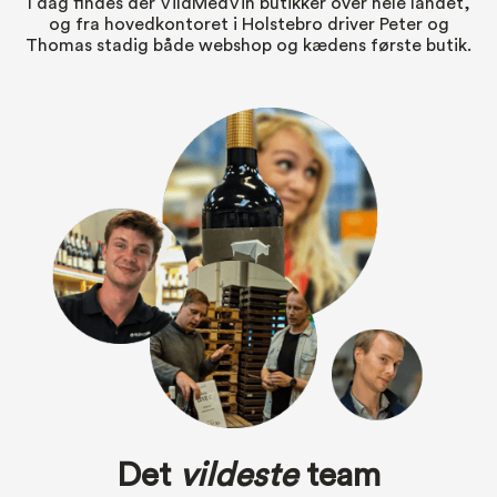
I dag findes der VildMedVin butikker over hele landet,
og fra hovedkontoret i Holstebro driver Peter og
Thomas stadig både webshop og kædens første butik.
Det
vildeste
team