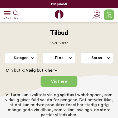
Prisgaranti
dehaze
KURV
LOG IND
SØG
MENU
Tilbud
1376 varer
Kategori
Filtre
Sorter
Min butik:
Vis flere
Vi fører kun kvalitets vin og spiritus i webshoppen, som
virkelig giver fuld valuta for pengene. Det betyder ikke,
at det kun er dyre produkter for vi har stadig rigtig
mange gode vin tilbud, som vi kan lave pga. de store
partier vi indkøber.