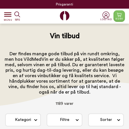
Prisgaranti
dehaze
KURV
LOG IND
SØG
MENU
Vin tilbud
Der findes mange gode tilbud på vin rundt omkring,
men hos VildMedVin er du sikker på, at kvaliteten følger
med, selvom vinen er på tilbud. Du er garanteret laveste
pris, og hurtig dag-til-dag levering, eller du kan besøge
en af vores
vinbutikker
og få kvalitets service. Vi
håndplukker vores sortiment for at garantere, at de
vine, du finder hos os, altid lever op til høj standard -
også når de er på tilbud.
1189 varer
Kategori
Filtre
Sorter