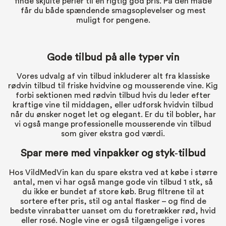
finde skjulte perler til en rigtig god pris. På den måde
får du både spændende smagsoplevelser og mest
muligt for pengene.
Gode tilbud på alle typer vin
Vores udvalg af vin tilbud inkluderer alt fra klassiske
rødvin tilbud til friske hvidvine og mousserende vine. Kig
forbi sektionen med rødvin tilbud hvis du leder efter
kraftige vine til middagen, eller udforsk hvidvin tilbud
når du ønsker noget let og elegant. Er du til bobler, har
vi også mange professionelle mousserende vin tilbud
som giver ekstra god værdi.
Spar mere med vinpakker og styk‑tilbud
Hos VildMedVin kan du spare ekstra ved at købe i større
antal, men vi har også mange gode vin tilbud 1 stk, så
du ikke er bundet af store køb. Brug filtrene til at
sortere efter pris, stil og antal flasker – og find de
bedste vinrabatter uanset om du foretrækker rød, hvid
eller rosé. Nogle vine er også tilgængelige i vores