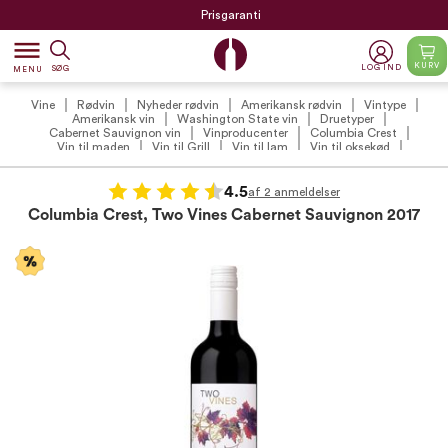
Prisgaranti
dehaze
KURV
LOG IND
SØG
MENU
Vine
Rødvin
Nyheder rødvin
Amerikansk rødvin
Vintype
Amerikansk vin
Washington State vin
Druetyper
Cabernet Sauvignon vin
Vinproducenter
Columbia Crest
Vin til maden
Vin til Grill
Vin til lam
Vin til oksekød
Black Friday 2026
Lilla vine
Vin tilbud
Rødvin tilbud
VildMedVins udvalgte amerikanske rødvine
VildMedVins udvalgte rødvin
VildMedVins anbefalinger
VildMedVins anbefalede rødvin (VIP)
4.5
af 2 anmeldelser
Vintilbud under 100 kr.
Columbia Crest, Two Vines Cabernet Sauvignon 2017