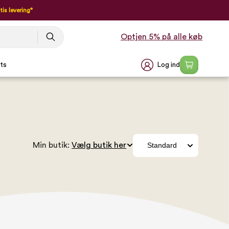
tis levering*
Optjen 5% på alle køb
Log ind
ts
Min butik: