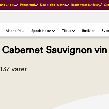
ris v. 1 stk.
Prisgaranti
Dag til dag levering
Besøg vores butikker
Gra
Alkoholfri
Specialiteter
Tilbud
Butikker
Even
Cabernet Sauvignon vin
 137 varer