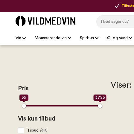
Tilbudsp
Vin
Mousserende vin
Spiritus
Øl og vand
Viser:
Pris
59
3795
Vis kun tilbud
Tilbud
(44)