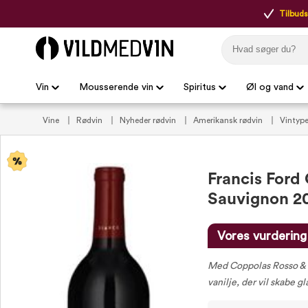
Tilbudsp
Vin
Mousserende vin
Spiritus
Øl og vand
Vine
Rødvin
Nyheder rødvin
Amerikansk rødvin
Vintyp
maden
Vin til Grill
Vin til lam
Vin til oksekød
Røde vin
Francis Ford
Sauvignon 2
Vores vurdering
Med Coppolas Rosso & Bi
vanilje, der vil skabe 