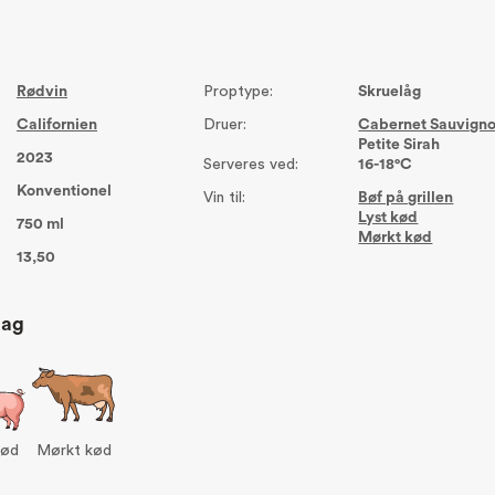
Rødvin
Proptype:
Skruelåg
Californien
Druer:
Cabernet Sauvign
Petite Sirah
2023
Serveres ved:
16-18°C
Konventionel
Vin til:
Bøf på grillen
Lyst kød
750 ml
Mørkt kød
13,50
lag
kød
Mørkt kød