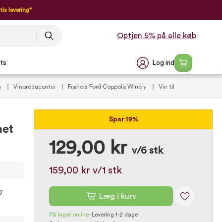
tis levering*
Optjen 5% på alle køb
Log ind
ts
n
Vinproducenter
Francis Ford Coppola Winery
Vin til
Spar 19%
net
129,00 kr
v/6 stk
159,00 kr
v/1 stk
g
Læg i kurv
På lager online
-
Levering 1-2 dage