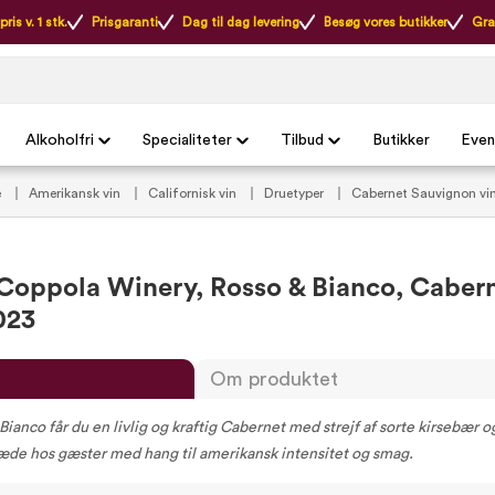
ris v. 1 stk.
Prisgaranti
Dag til dag levering
Besøg vores butikker
Gra
Alkoholfri
Specialiteter
Tilbud
Butikker
Even
e
Amerikansk vin
Californisk vin
Druetyper
Cabernet Sauvignon vi
e
Vin tilbud
Rødvin tilbud
Vintilbud under 200 kr.
Sidste chance
 Coppola Winery, Rosso & Bianco, Caber
023
Om produktet
anco får du en livlig og kraftig Cabernet med strejf af sorte kirsebær o
glæde hos gæster med hang til amerikansk intensitet og smag.