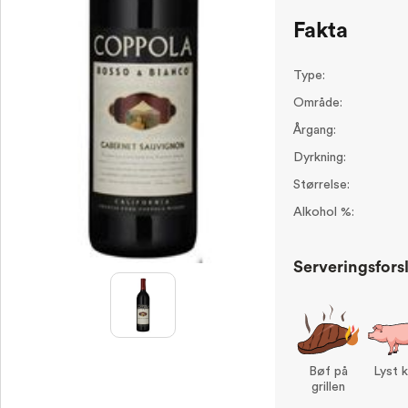
Fakta
Type:
Område:
Årgang:
Dyrkning:
Størrelse:
Alkohol %:
Serveringsfors
Bøf på
Lyst 
grillen