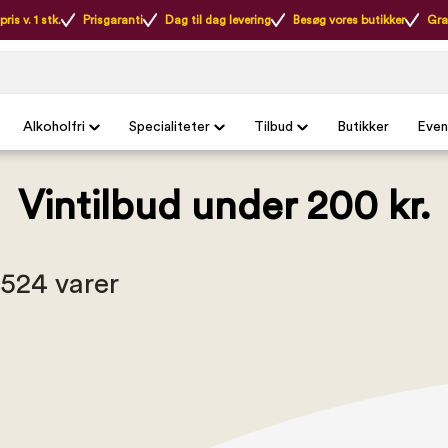
ris v. 1 stk.
Prisgaranti
Dag til dag levering
Besøg vores butikker
Gra
Alkoholfri
Specialiteter
Tilbud
Butikker
Even
Vintilbud under 200 kr.
 524 varer