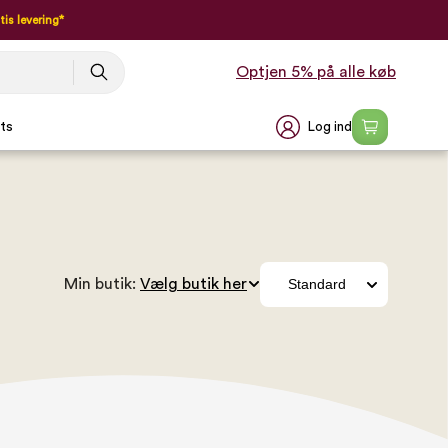
tis levering*
Optjen 5% på alle køb
Log ind
ts
Min butik: