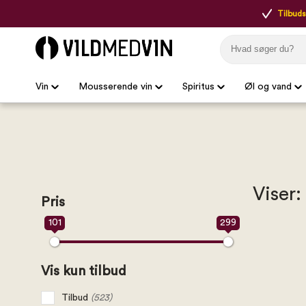
Tilbudsp
Vin
Mousserende vin
Spiritus
Øl og vand
Viser:
Pris
101
299
Vis kun tilbud
Tilbud
(523)