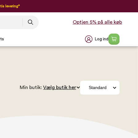
tis levering*
Optjen 5% på alle køb
Log ind
ts
Min butik: