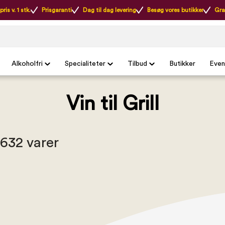
ris v. 1 stk.
Prisgaranti
Dag til dag levering
Besøg vores butikker
Gra
Alkoholfri
Specialiteter
Tilbud
Butikker
Even
Vin til Grill
 632 varer