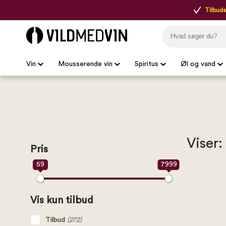
Tilbudsp
Vin
Mousserende vin
Spiritus
Øl og vand
Viser:
Pris
59
7999
Vis kun tilbud
Tilbud
(272)