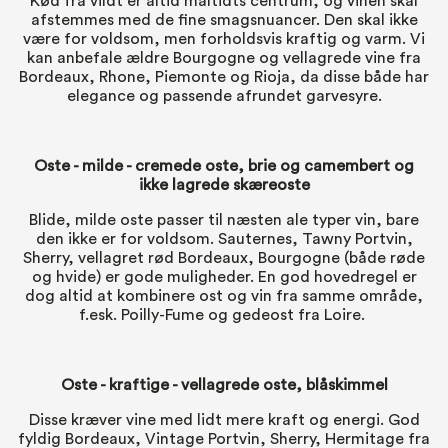
Kød fra vildt er altid måltidts centrum, og vinen skal
afstemmes med de fine smagsnuancer. Den skal ikke
være for voldsom, men forholdsvis kraftig og varm. Vi
kan anbefale ældre Bourgogne og vellagrede vine fra
Bordeaux, Rhone, Piemonte og Rioja, da disse både har
elegance og passende afrundet garvesyre.
Oste
- milde - cremede oste, brie og camembert og
ikke lagrede skæreoste
Blide, milde oste passer til næsten ale typer vin, bare
den ikke er for voldsom. Sauternes, Tawny Portvin,
Sherry, vellagret rød Bordeaux, Bourgogne (både røde
og hvide) er gode muligheder. En god hovedregel er
dog altid at kombinere ost og vin fra samme område,
f.esk. Poilly-Fume og gedeost fra Loire.
Oste
- kraftige - vellagrede oste, blåskimmel
Disse kræver vine med lidt mere kraft og energi. God
fyldig Bordeaux, Vintage Portvin, Sherry, Hermitage fra