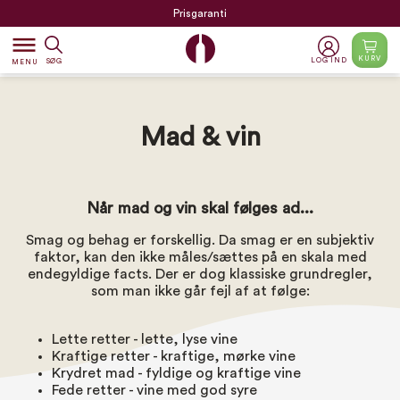
Prisgaranti
dehaze
KURV
LOG IND
SØG
MENU
Mad & vin
Når mad og vin skal følges ad...
Smag og behag er forskellig. Da smag er en subjektiv
faktor, kan den ikke måles/sættes på en skala med
endegyldige facts. Der er dog klassiske grundregler,
som man ikke går fejl af at følge:
Lette retter - lette, lyse vine
Kraftige retter - kraftige, mørke vine
Krydret mad - fyldige og kraftige vine
Fede retter - vine med god syre