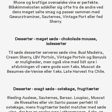
Rhone og kraftige oversøiske vine er perfekte.
Blåskimmelosten adskiller sig ofte fra de andre ved
dens meget salte smag og passer sammen med
Gewurztraminer, Sauternes, Vintage Port eller fed
Sherry.
Desserter
- meget søde - chokolade mousse,
isdesserter
Til søde desserter serveres søde vine. Bual Madeira,
Cream Sherry, LBV Portvin, Vintage Portvin og Banyuls
er muligheder, men også vine med lidt syre i
afslutningen vil være gode som f.eks. Muscat de
Beaumes-de-Venise eller f.eks. Late Harvest fra Chile.
Desserter
- svagt søde - ostekage, frugttærter
Riesling Auslese, Sauternes, Barsac. Loupiac, Muscat
de Rivesaltes eller vin Santo passer perfekt til
ostekage, mens frugttærter bedst matcher med søde
vine, der har en anelse syre i eftersmagen, f.eks. en