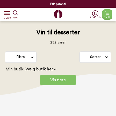
Prisgaranti
dehaze
KURV
LOG IND
SØG
MENU
Vin til desserter
252 varer
Filtre
Sorter
Min butik:
Vis flere