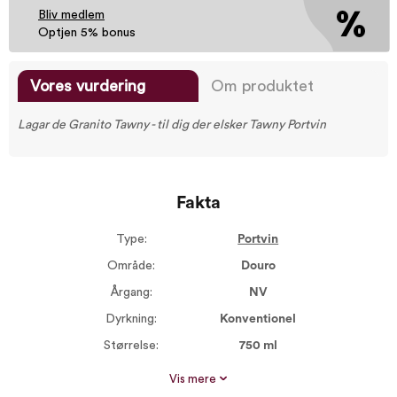
Bliv medlem
Optjen 5% bonus
Vores vurdering
Om produktet
Lagar de Granito Tawny - til dig der elsker Tawny Portvin
Fakta
Type:
Portvin
Område:
Douro
Årgang:
NV
Dyrkning:
Konventionel
Størrelse:
750 ml
Alkohol %:
19,50
Vis mere