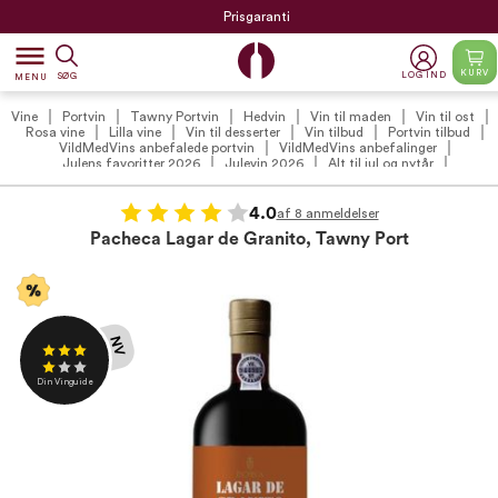
Prisgaranti
dehaze
KURV
LOG IND
SØG
MENU
Vine
Portvin
Tawny Portvin
Hedvin
Vin til maden
Vin til ost
Rosa vine
Lilla vine
Vin til desserter
Vin tilbud
Portvin tilbud
VildMedVins anbefalede portvin
VildMedVins anbefalinger
Julens favoritter 2026
Julevin 2026
Alt til jul og nytår
Pacheca - Lagar de Granito
International Portvinsdag
Anmeldte vine
Din Vinguide
4.0
af 8 anmeldelser
Pacheca Lagar de Granito, Tawny Port
NV
Din Vinguide