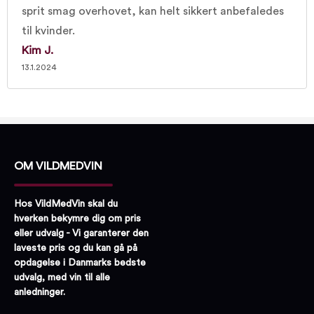
sprit smag overhovet, kan helt sikkert anbefaledes
til kvinder.
Kim J.
13.1.2024
OM VILDMEDVIN
Hos VildMedVin skal du
hverken bekymre dig om pris
eller udvalg - Vi garanterer den
laveste pris og du kan gå på
opdagelse i Danmarks bedste
udvalg, med vin til alle
anledninger.