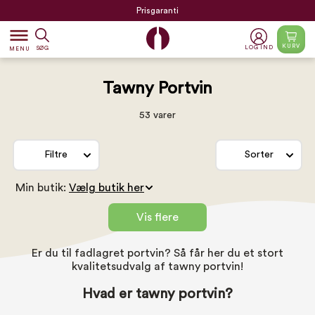
Prisgaranti
dehaze
KURV
LOG IND
SØG
MENU
Tawny Portvin
53 varer
Filtre
Sorter
Min butik:
Vis flere
Er du til fadlagret portvin? Så får her du et stort
kvalitetsudvalg af tawny portvin!
Hvad er tawny portvin?