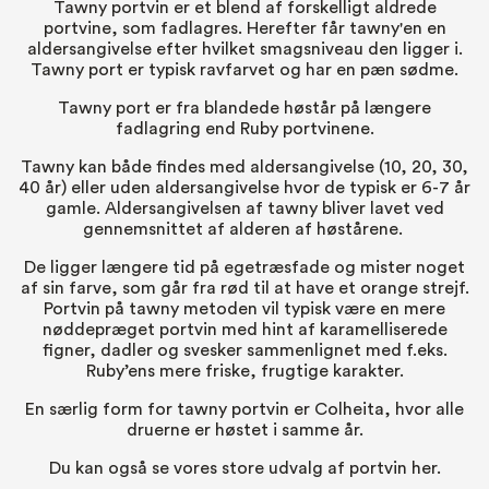
Tawny portvin er et blend af forskelligt aldrede
portvine, som fadlagres. Herefter får tawny'en en
aldersangivelse efter hvilket smagsniveau den ligger i.
Tawny port er typisk ravfarvet og har en pæn sødme.
Tawny port er fra blandede høstår på længere
fadlagring end
Ruby portvinene
.
Tawny kan både findes med aldersangivelse (10, 20, 30,
40 år) eller uden aldersangivelse hvor de typisk er 6-7 år
gamle. Aldersangivelsen af tawny bliver lavet ved
gennemsnittet af alderen af høstårene.
De ligger længere tid på egetræsfade og mister noget
af sin farve, som går fra rød til at have et orange strejf.
Portvin på tawny metoden vil typisk være en mere
nøddepræget portvin med hint af karamelliserede
figner, dadler og svesker sammenlignet med f.eks.
Ruby’ens mere friske, frugtige karakter.
En særlig form for tawny portvin er
Colheita
, hvor alle
druerne er høstet i samme år.
Du kan også se vores store udvalg af
portvin her.