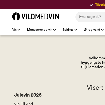
Tilbudsp
Vin
Mousserende vin
Spiritus
Øl og vand
Velkommen
hyggeligste hø
til julemaden 
Viser:
Julevin 2026
Vin Til And