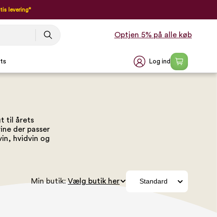
tis levering*
Optjen 5% på alle køb
Log ind
ts
 til årets
vine der passer
vin, hvidvin og
Min butik: