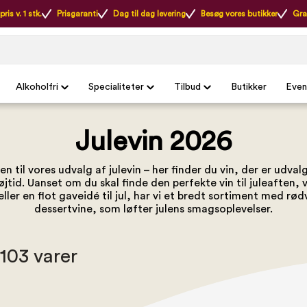
ris v. 1 stk.
Prisgaranti
Dag til dag levering
Besøg vores butikker
Gra
Alkoholfri
Specialiteter
Tilbud
Butikker
Even
Julevin 2026
 til vores udvalg af julevin – her finder du vin, der er udvalgt
jtid. Uanset om du skal finde den perfekte vin til juleaften, 
eller en flot gaveidé til jul, har vi et bredt sortiment med rød
dessertvine, som løfter julens smagsoplevelser.
 103 varer