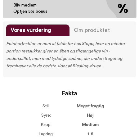
Bliv medlem
Optjen 5% bonus
Vores vurdering
Om produktet
Feinherb-stilen er nem at falde for hos Stepp, hvor en mindre
portion restsukker giver en åben og tilgængelige vin -
underspillet, men med tydelige sødme, der understreger og
fremhæver alle de bedste sider af Riesling-druen.
Fakta
Stil:
Meget frugtig
Syre:
Høj
Krop:
Medium
Lagring:
1-5