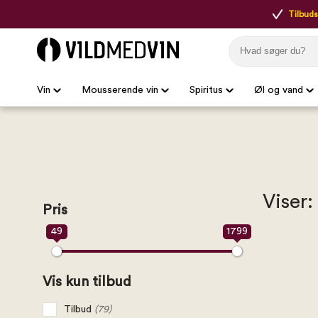
Tilbudsp
Vin
Mousserende vin
Spiritus
Øl og vand
Viser:
Pris
49
1799
Vis kun tilbud
Tilbud
(79)