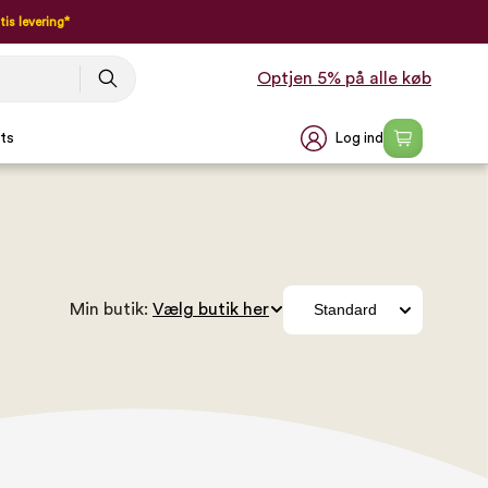
tis levering*
Optjen 5% på alle køb
Log ind
ts
Min butik: