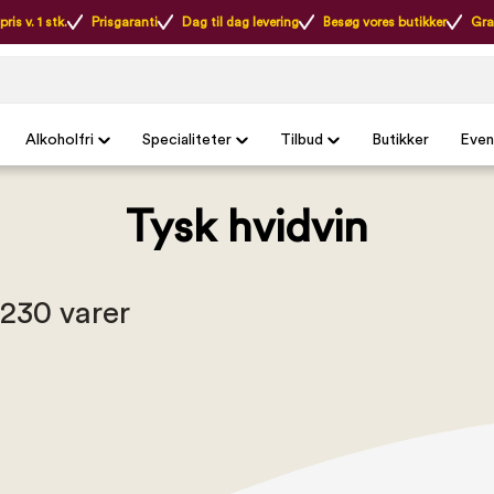
ris v. 1 stk.
Prisgaranti
Dag til dag levering
Besøg vores butikker
Gra
Alkoholfri
Specialiteter
Tilbud
Butikker
Even
Tysk hvidvin
 230 varer