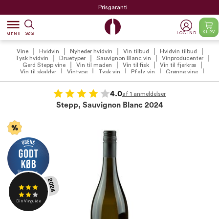
Prisgaranti
dehaze
KURV
LOG IND
SØG
MENU
Vine
Hvidvin
Nyheder hvidvin
Vin tilbud
Hvidvin tilbud
Tysk hvidvin
Druetyper
Sauvignon Blanc vin
Vinproducenter
Gerd Stepp vine
Vin til maden
Vin til fisk
Vin til fjerkræ
Vin til skaldyr
Vintype
Tysk vin
Pfalz vin
Grønne vine
Tør hvidvin
VildMedVins anbefalede hvidvin
VildMedVins anbefalinger
VildMedVins anbefalede hvidvin (VIP)
Vintilbud under 100 kr.
Anmeldte vine
Din Vinguide
Gerd Stepp
4.0
af 1 anmeldelser
Stepp, Sauvignon Blanc 2024
2024
Din Vinguide