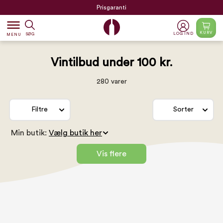
Prisgaranti
dehaze
KURV
LOG IND
SØG
MENU
Vintilbud under 100 kr.
280 varer
Filtre
Sorter
Min butik:
Vis flere