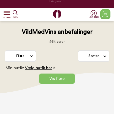
Prisgaranti
dehaze
KURV
LOG IND
SØG
MENU
VildMedVins anbefalinger
464 varer
Filtre
Sorter
Min butik:
Vis flere