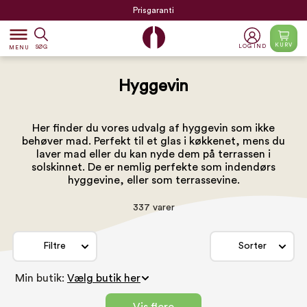
Prisgaranti
dehaze
KURV
LOG IND
SØG
MENU
Hyggevin
Her finder du vores udvalg af hyggevin som ikke
behøver mad. Perfekt til et glas i køkkenet, mens du
laver mad eller du kan nyde dem på terrassen i
solskinnet. De er nemlig perfekte som indendørs
hyggevine, eller som terrassevine.
337 varer
Filtre
Sorter
Min butik: