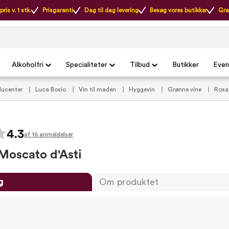
ris v. 1 stk.
Prisgaranti
Dag til dag levering
Besøg vores butikker
Gra
Alkoholfri
Specialiteter
Tilbud
Butikker
Even
ducenter
Luca Bosio
Vin til maden
Hyggevin
Grønne vine
Rosa
er
4.3
af 16 anmeldelser
Moscato d'Asti
g
Om produktet