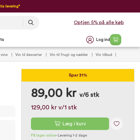
tis levering*
Optjen 5% på alle køb
Log ind
ts
 vine
Vin til desserter
Vin til frugt og nødder
Vin tilbud
Spar 31%
89,00 kr
v/6 stk
129,00 kr
v/1 stk
Læg i kurv
På lager online
-
Levering 1-2 dage