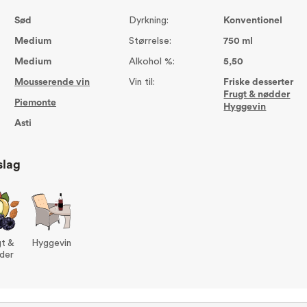
Sød
Dyrkning:
Konventionel
Medium
Størrelse:
750 ml
Medium
Alkohol %:
5,50
Mousserende vin
Vin til:
Friske desserter
Frugt & nødder
Piemonte
Hyggevin
Asti
slag
gt &
Hyggevin
der