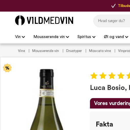
Tilbudsp
Vin
Mousserende vin
Spiritus
Øl og vand
Vine
Mousserende vin
Druetyper
Moscato vine
Vinpro
Mousserende vin tilbud
VildMedVins anbefalinger
Vilde Bobl
Luca Bosio, 
Vores vurderin
Fakta