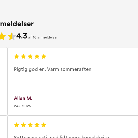
meldelser
4.3
af 16 anmeldelser
Rigtig god en. Varm sommeraften
Allan M.
24.5.2025
Saftevand asti med lidt mere kompleksitet