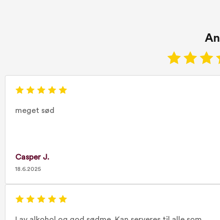
An
meget sød
Casper J.
18.6.2025
Lav alkohol og god sødme. Kan serveres til alle som