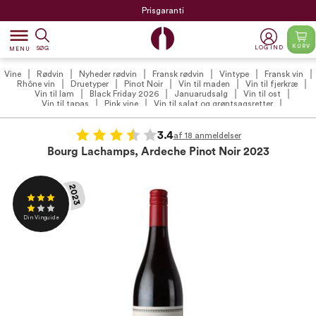
Prisgaranti
dehaze
KURV
LOG IND
SØG
MENU
Vine
Rødvin
Nyheder rødvin
Fransk rødvin
Vintype
Fransk vin
Rhône vin
Druetyper
Pinot Noir
Vin til maden
Vin til fjerkræ
Vin til lam
Black Friday 2026
Januarudsalg
Vin til ost
Vin til tapas
Pink vine
Vin til salat og grøntsagsretter
VildMedVins udvalgte franske rødvine
VildMedVins udvalgte rødvin
VildMedVins anbefalinger
Vilde Favoritter
Julens favoritter 2026
Julevin 2026
VildMedVins anbefalede franske vine
Hverdagsvine
3.4
af 18 anmeldelser
Udvalgte kundefavoritter
Vinproducenter
Bourg Lachamps, Ardeche Pinot Noir 2023
Bourg Lachamps - Vignerons Ardéchois
VildMedVins anbefalede rødvin (VIP)
Anmeldte vine
Din Vinguide
Påske
Påskevin
2023
Din Vinguide