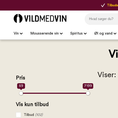
Tilbudsp
Vin
Mousserende vin
Spiritus
Øl og vand
V
Viser:
Pris
59
7199
Vis kun tilbud
Tilbud
(102)