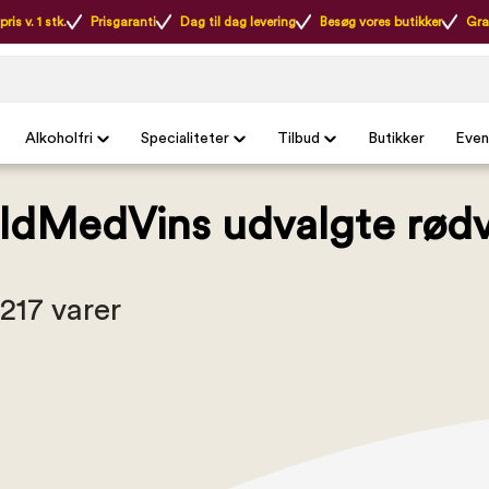
ris v. 1 stk.
Prisgaranti
Dag til dag levering
Besøg vores butikker
Gra
Alkoholfri
Specialiteter
Tilbud
Butikker
Even
ildMedVins udvalgte rødv
 217 varer