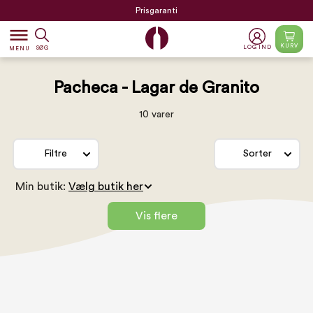
Prisgaranti
dehaze
KURV
LOG IND
SØG
MENU
Pacheca - Lagar de Granito
10 varer
Filtre
Sorter
Min butik:
Vis flere