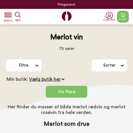
Prisgaranti
dehaze
KURV
LOG IND
SØG
MENU
Merlot vin
75 varer
Filtre
Sorter
Min butik:
Vis flere
Her finder du masser af både merlot rødvin og merlot
rosévin fra hele verden.
Merlot som drue