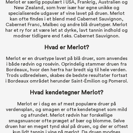
Merlot er særlig populært i USA, Frankrig, Australien og
New Zealand, som hver især har egne unikke og
specialiserede udgaver af vine lavet på druen. Merlot
kan ofte findes i et blend med Cabernet Sauvignon,
Cabernet Franc, Malbec og andre blå druetyper. Merlot
har et ry for at være let at dyrke, lavt tannin indhold og
modner tidligere end f.eks. Cabernet Sauvignon.
Hvad er Merlot?
Merlot er en druetype lavet på blå druer, som anvendes
i både rødvin og rosévin. Oprindelig stammer druen fra
Bordeaux, hvor den herfra har bredt sig til hele verden.
Trods udbredelsen, skabes de bedste resultater fortsat
i Bordeaux området herunder Saint-Émilion og Pomerol.
Hvad kendetegner Merlot?
Merlot er i dag en af mest populære druer på
verdensplan, og smagen er ofte kendetegnet som mild
og afrundet. Merlot rødvin har forskellige
smagsnuancer ofte præget af bær og blomme. Selve
druen har en meget tynd skal på druen, og der er oftest
kun lidt tannin i vine på merlot. Da druen modnes