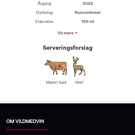
Årgang:
2023
Dyrkning:
Konventionel
Størrelse:
750 ml
Alkohol %:
14,00
Vis mere
Proptype:
Kork
Serveringsforslag
Druer:
Merlot 90%
Cabernet Sauvignon
10%
Serveres ved:
15-17°C
Vin til:
Mørkt kød
Vildt
Mørkt kød
Vildt
OM VILDMEDVIN