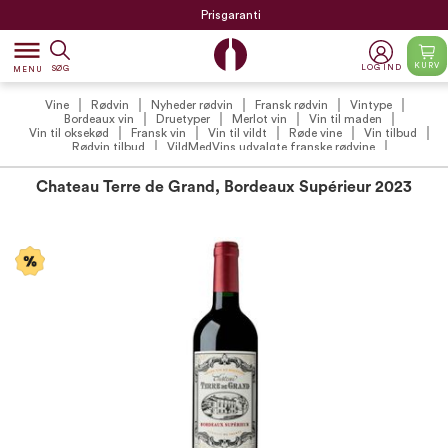
Prisgaranti
dehaze
KURV
LOG IND
SØG
MENU
Vine
Rødvin
Nyheder rødvin
Fransk rødvin
Vintype
Bordeaux vin
Druetyper
Merlot vin
Vin til maden
Vin til oksekød
Fransk vin
Vin til vildt
Røde vine
Vin tilbud
Rødvin tilbud
VildMedVins udvalgte franske rødvine
VildMedVins udvalgte rødvin
VildMedVins anbefalinger
VildMedVins anbefalede franske vine
Chateau Terre de Grand, Bordeaux Supérieur 2023
VildMedVins anbefalede rødvin (VIP)
Vintilbud under 100 kr.
Vinproducenter
UPD Saint-Emilion