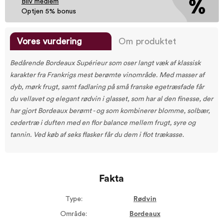
Bliv medlem
Optjen 5% bonus
Vores vurdering
Om produktet
Bedårende Bordeaux Supérieur som oser langt væk af klassisk
karakter fra Frankrigs mest berømte vinområde. Med masser af
dyb, mørk frugt, samt fadlaring på små franske egetræsfade får
du vellavet og elegant rødvin i glasset, som har al den finesse, der
har gjort Bordeaux berømt - og som kombinerer blomme, solbær,
cedertræ i duften med en flor balance mellem frugt, syre og
tannin. Ved køb af seks flasker får du dem i flot trækasse.
Fakta
Type:
Rødvin
Område:
Bordeaux