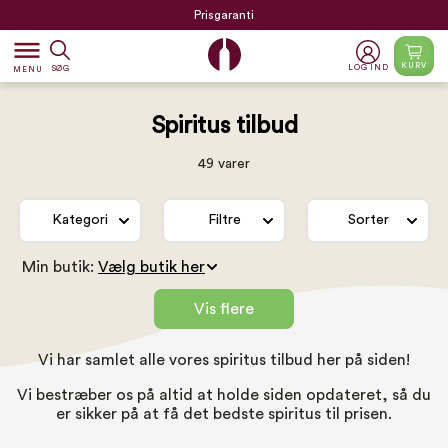
Prisgaranti
dehaze
KURV
LOG IND
SØG
MENU
Spiritus tilbud
49 varer
Kategori
Filtre
Sorter
Min butik:
Vis flere
Vi har samlet alle vores spiritus tilbud her på siden!
Vi bestræber os på altid at holde siden opdateret, så du
er sikker på at få det bedste spiritus til prisen.