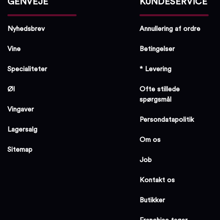
GENVEJE
KUNDESERVICE
Nyhedsbrev
Annullering af ordre
Vine
Betingelser
Specialiteter
* Levering
Øl
Ofte stillede
spørgsmål
Vingaver
Persondatapolitik
Lagersalg
Om os
Sitemap
Job
Kontakt os
Butikker