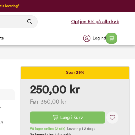
tis levering*
Optjen 5% på alle køb
Log ind
ts
Spar 29%
250,00 kr
Før 350,00 kr
r
Læg i kurv
en
På lager online
(2 stk)
-
Levering 1-2 dage
Se lagerstatus i din butik