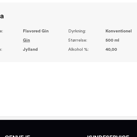
ta
e:
Flavored Gin
Dyrkning:
Konventionel
Gin
Størrelse:
500 ml
:
Jylland
Alkohol %:
40,00