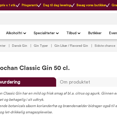
ris v. 1 stk.
Prisgaranti
Dag til dag levering
Besøg vores butikker
Gra
Alkoholfri
Specialiteter
Tilbud
Butikker
Even
nter
Dansk Gin
Gin Typer
Gin Likør / Flavored Gin
Sidste chance
ochan Classic Gin 50 cl.
vurdering
Om produktet
 Classic Gin har en mild og frisk smag af bl.a. citrus og agurk. Ginnen e
t og behagelig i sit udtryk.
de botanicals såsom korianderfrø og brændenælder bidrager også til 
og let-drikkelig smagsoplevelse.