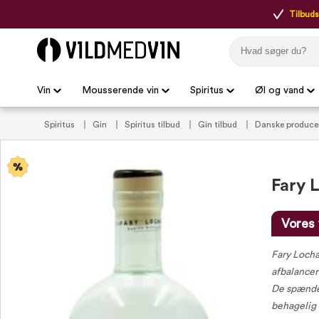
Tilbudsp
Vin
Mousserende vin
Spiritus
Øl og vand
Spiritus
Gin
Spiritus tilbud
Gin tilbud
Danske produce
Fary L
Vores 
Fary Lochan
afbalancere
De spænden
behagelig 