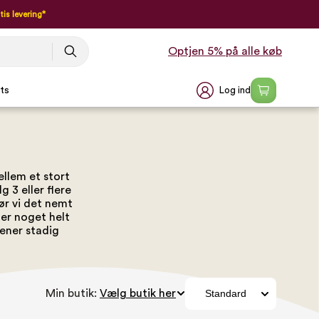
tis levering*
Optjen 5% på alle køb
Log ind
ts
ellem et stort
 3 eller flere
ør vi det nemt
ler noget helt
jener stadig
Min butik: