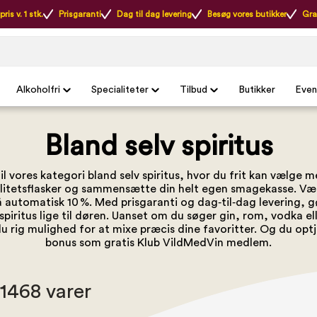
ris v. 1 stk.
Prisgaranti
Dag til dag levering
Besøg vores butikker
Gra
Alkoholfri
Specialiteter
Tilbud
Butikker
Even
Bland selv spiritus
 vores kategori bland selv spiritus, hvor du frit kan vælge m
litetsflasker og sammensætte din helt egen smagekasse. Vælg
få automatisk 10 %. Med prisgaranti og dag‑til‑dag levering, g
 spiritus lige til døren. Uanset om du søger gin, rom, vodka el
du rig mulighed for at mixe præcis dine favoritter. Og du opt
bonus som gratis
Klub VildMedVin
medlem.
 1468 varer