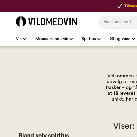
Tilbudsp
Vin
Mousserende vin
Spiritus
Øl og vand
Velkommen til
udvalg af kva
flasker – og 
at få leveret
unikt, har 
Viser:
Bland selv spiritus