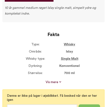
10 år gammel medium røget Islay single malt, simpelt ydre og
komplekst indre.
Fakta
Type:
Whisky
Område:
Islay
Whisky type:
Single Malt
Dyrkning:
Konventionel
Størrelse:
700 ml
Alkohol %:
40,00
Vis mere
Røgsmag:
Medium røget
Proptype:
Plastprop
Denne er ikke på lager i øjeblikket. Få besked når den er her
igen