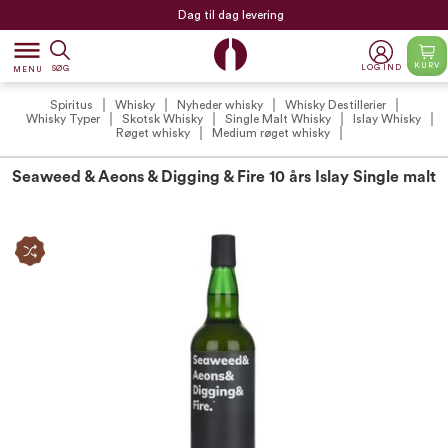
Dag til dag levering
dehaze
KURV
LOG IND
SØG
MENU
Spiritus
Whisky
Nyheder whisky
Whisky Destillerier
Whisky Typer
Skotsk Whisky
Single Malt Whisky
Islay Whisky
Røget whisky
Medium røget whisky
Seaweed & Aeons & Digging & Fire 10 års Islay Single malt