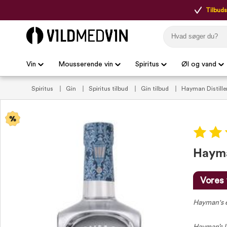
Tilbudsp
Vin
Mousserende vin
Spiritus
Øl og vand
Spiritus
Gin
Spiritus tilbud
Gin tilbud
Hayman Distille
Hayma
Vores 
Hayman's e