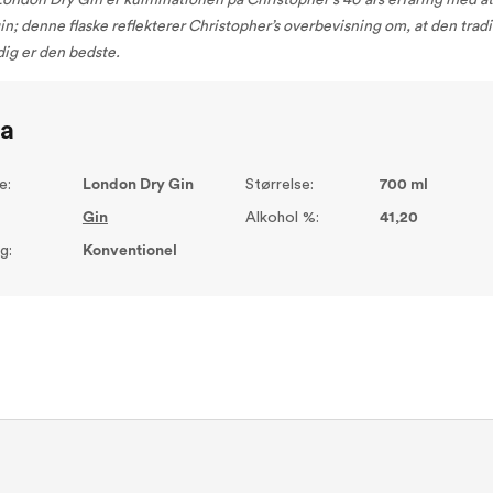
ondon Dry Gin er kulminationen på Christopher's 40 års erfaring med at
gin; denne flaske reflekterer Christopher’s overbevisning om, at den tradi
adig er den bedste.
ta
e:
London Dry Gin
Størrelse:
700 ml
Gin
Alkohol %:
41,20
g:
Konventionel