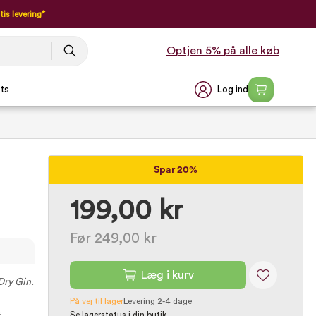
tis levering*
Optjen 5% på alle køb
Log ind
ts
Spar 20%
199,00 kr
Før 249,00 kr
Læg i kurv
Dry Gin.
På vej til lager
Levering 2-4 dage
Se lagerstatus i din butik