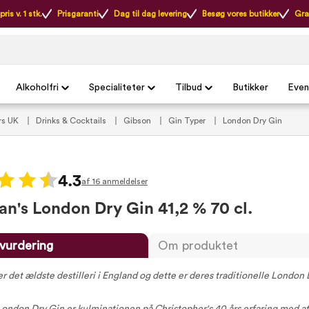
ris v. 1 stk.
Prisgaranti
Dag til dag levering
Besøg vores butikker
Gra
Alkoholfri
Specialiteter
Tilbud
Butikker
Even
rs UK
Drinks & Cocktails
Gibson
Gin Typer
London Dry Gin
4.3
af 16 anmeldelser
n's London Dry Gin 41,2 % 70 cl.
vurdering
Om produktet
r det ældste destilleri i England og dette er deres traditionelle London 