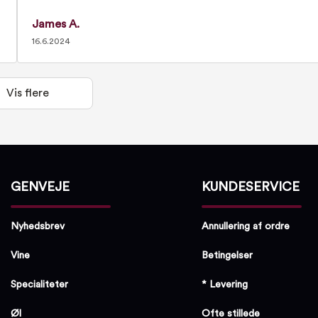
James A.
16.6.2024
Vis flere
GENVEJE
KUNDESERVICE
Nyhedsbrev
Annullering af ordre
Vine
Betingelser
Specialiteter
* Levering
Øl
Ofte stillede