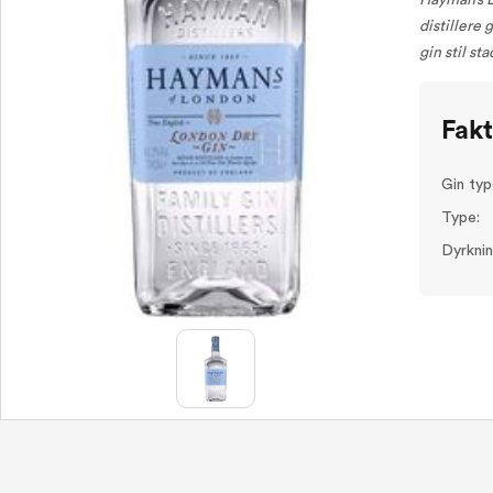
Hayman’s L
distillere 
gin stil st
Fak
Gin typ
Type:
Dyrknin