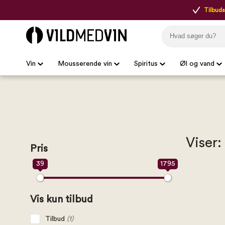
Tilbudsp
Vin
Mousserende vin
Spiritus
Øl og vand
Viser:
Pris
39
1795
Vis kun tilbud
Tilbud
(1)