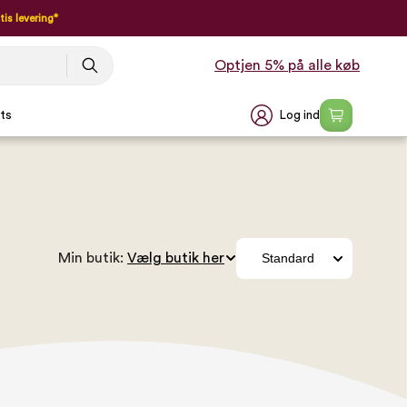
tis levering*
Optjen 5% på alle køb
Log ind
ts
Min butik: