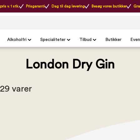
ris v. 1 stk.
Prisgaranti
Dag til dag levering
Besøg vores butikker
Gra
Alkoholfri
Specialiteter
Tilbud
Butikker
Even
London Dry Gin
 29 varer