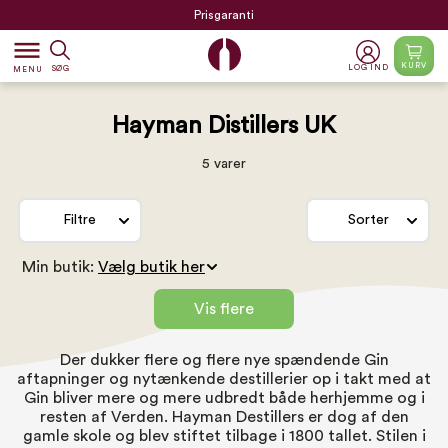
Prisgaranti
dehaze
KURV
LOG IND
SØG
MENU
Hayman Distillers UK
5 varer
Filtre
Sorter
Min butik:
Vis flere
Der dukker flere og flere nye spændende Gin
aftapninger og nytænkende destillerier op i takt med at
Gin bliver mere og mere udbredt både herhjemme og i
resten af Verden. Hayman Destillers er dog af den
gamle skole og blev stiftet tilbage i 1800 tallet. Stilen i