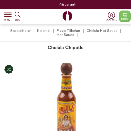
Prisgaranti
dehaze
KURV
LOG IND
SØG
MENU
Specialiteter
Kolonial
Pizza Tilbehør
Cholula Hot Sauce
Hot Sauce
Cholula Chipotle