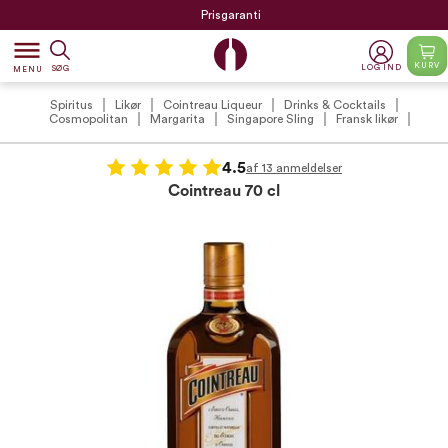
Prisgaranti
dehaze
KURV
LOG IND
SØG
MENU
Spiritus
Likør
Cointreau Liqueur
Drinks & Cocktails
Cosmopolitan
Margarita
Singapore Sling
Fransk likør
4.5
af 13 anmeldelser
Cointreau 70 cl