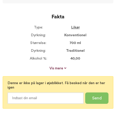
Fakta
Type:
Likør
Dyrkning:
Konventionel
Størrelse:
700 ml
Dyrkning:
Traditionel
Alkohol %:
40,00
Proptype:
Kork
Vis mere
Denne er ikke på lager i øjeblikket. Få besked når den er her
igen
Send