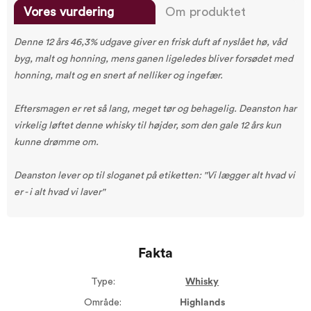
Vores vurdering
Om produktet
Denne 12 års 46,3% udgave giver en frisk duft af nyslået hø, våd
byg, malt og honning, mens ganen ligeledes bliver forsødet med
honning, malt og en snert af nelliker og ingefær.
Eftersmagen er ret så lang, meget tør og behagelig. Deanston har
virkelig løftet denne whisky til højder, som den gale 12 års kun
kunne drømme om.
Deanston lever op til sloganet på etiketten: "Vi lægger alt hvad vi
er - i alt hvad vi laver"
Fakta
Type:
Whisky
Område:
Highlands