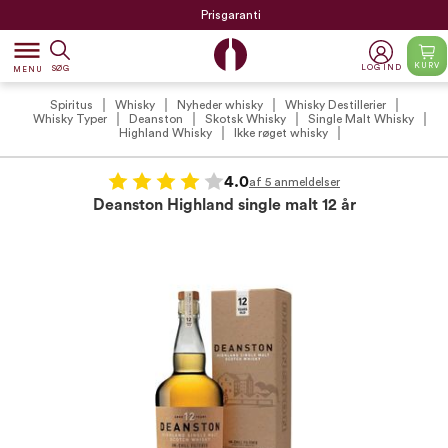
Prisgaranti
dehaze
KURV
LOG IND
SØG
MENU
Spiritus
Whisky
Nyheder whisky
Whisky Destillerier
Whisky Typer
Deanston
Skotsk Whisky
Single Malt Whisky
Highland Whisky
Ikke røget whisky
4.0
af 5 anmeldelser
Deanston Highland single malt 12 år