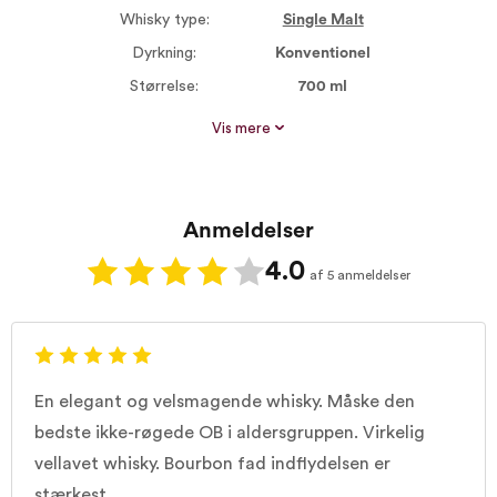
Whisky type:
Single Malt
Dyrkning:
Konventionel
Størrelse:
700 ml
Alkohol %:
46,30
Vis mere
Røgsmag:
Ikke røget
Proptype:
Kork
Anmeldelser
4.0
af 5 anmeldelser
En elegant og velsmagende whisky. Måske den
bedste ikke-røgede OB i aldersgruppen. Virkelig
vellavet whisky. Bourbon fad indflydelsen er
stærkest.