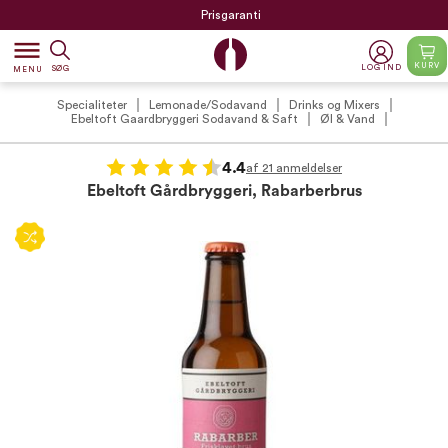
Prisgaranti
dehaze
KURV
LOG IND
SØG
MENU
Specialiteter
Lemonade/Sodavand
Drinks og Mixers
Ebeltoft Gaardbryggeri Sodavand & Saft
Øl & Vand
4.4
af 21 anmeldelser
Ebeltoft Gårdbryggeri, Rabarberbrus