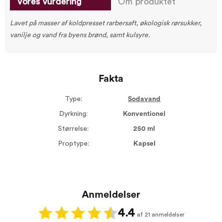
Vores vurdering
Om produktet
Lavet på masser af koldpresset rarbersaft, økologisk rørsukker,
vanilje og vand fra byens brønd, samt kulsyre.
Fakta
Type:
Sodavand
Dyrkning:
Konventionel
Størrelse:
250 ml
Proptype:
Kapsel
Anmeldelser
4.4
af 21 anmeldelser