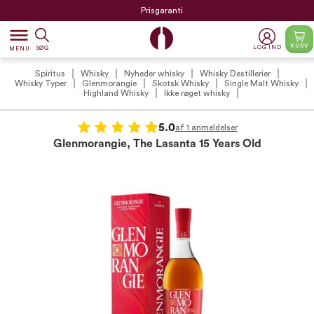
Prisgaranti
dehaze
KURV
LOG IND
SØG
MENU
Spiritus
Whisky
Nyheder whisky
Whisky Destillerier
Whisky Typer
Glenmorangie
Skotsk Whisky
Single Malt Whisky
Highland Whisky
Ikke røget whisky
5.0
af 1 anmeldelser
Glenmorangie, The Lasanta 15 Years Old