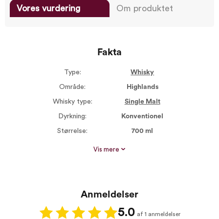
Vores vurdering
Om produktet
Fakta
Type:
Whisky
Område:
Highlands
Whisky type:
Single Malt
Dyrkning:
Konventionel
Størrelse:
700 ml
Dyrkning:
Traditionel
Vis mere
Alkohol %:
43,00
Røgsmag:
Ikke røget
Proptype:
Kork
Anmeldelser
5.0
af 1 anmeldelser