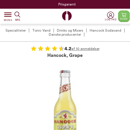
Prisgaranti
dehaze
KURV
LOG IND
SØG
MENU
Specialiteter
Tonic Vand
Drinks og Mixers
Hancock Sodavand
Danske producenter
4.2
af 10 anmeldelser
Hancock, Grape