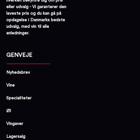
hverken bekymre dig om pris
eller udvalg - Vi garanterer den
laveste pris og du kan gå på
opdagelse i Danmarks bedste
udvalg, med vin til alle
anledninger.
GENVEJE
Nyhedsbrev
Vine
Specialiteter
Øl
Vingaver
Lagersalg