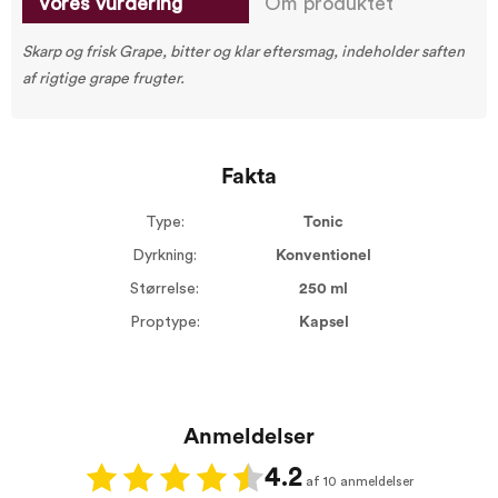
Vores vurdering
Om produktet
Skarp og frisk Grape, bitter og klar eftersmag, indeholder saften
af rigtige grape frugter.
Fakta
Type:
Tonic
Dyrkning:
Konventionel
Størrelse:
250 ml
Proptype:
Kapsel
Anmeldelser
4.2
af 10 anmeldelser