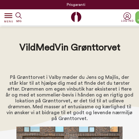
Prisgaranti
dehaze
LOG IND
SØG
MENU
VildMedVin Grønttorvet
På Grønttorvet i Valby møder du Jens og Majlis, der
står klar til at hjælpe dig med at finde det du tørster
efter. Drømmen om egen vinbutik har eksisteret i flere
år og med et sommelier-bevis i hånden og en rigtig god
lokation på Grønttorvet, er det tid til at udleve
drømmen. Med masser af entusiasme og kærlighed til
vin ønsker vi at bidrage til et godt og levende nærmiljø
på Grønttorvet.