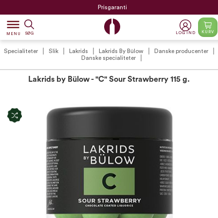
Prisgaranti
dehaze
KURV
LOG IND
SØG
MENU
Specialiteter
Slik
Lakrids
Lakrids By Bülow
Danske producenter
Danske specialiteter
Lakrids by Bülow - "C" Sour Strawberry 115 g.