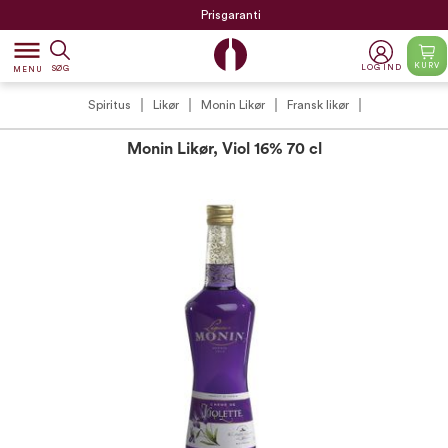
Prisgaranti
dehaze
KURV
LOG IND
SØG
MENU
Spiritus
Likør
Monin Likør
Fransk likør
Monin Likør, Viol 16% 70 cl