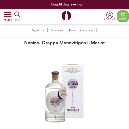
Dag til dag levering
dehaze
KURV
LOG IND
SØG
MENU
Spiritus
Grappa
Nonino Grappa
Nonino, Grappa Monovitigno il Merlot