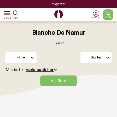
Prisgaranti
dehaze
KURV
LOG IND
SØG
MENU
Blanche De Namur
1 varer
Filtre
Sorter
Min butik:
Vis flere