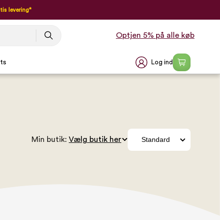
tis levering*
Optjen 5% på alle køb
Log ind
ts
Min butik: