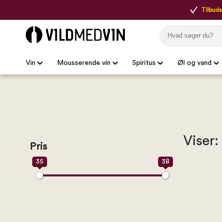
Tilbudsp
Vin
Mousserende vin
Spiritus
Øl og vand
Viser:
Pris
35
38