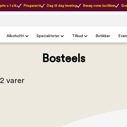
ris v. 1 stk.
Prisgaranti
Dag til dag levering
Besøg vores butikker
Gra
Alkoholfri
Specialiteter
Tilbud
Butikker
Even
Bosteels
 2 varer