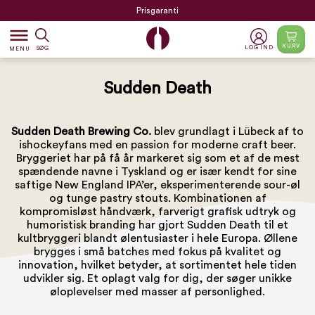
Prisgaranti
dehaze
KURV
LOG IND
SØG
MENU
Sudden Death
Sudden Death Brewing Co.
blev grundlagt i Lübeck af to
ishockeyfans med en passion for moderne craft beer.
Bryggeriet har på få år markeret sig som et af de mest
spændende navne i Tyskland og er især kendt for sine
saftige New England IPA’er, eksperimenterende sour-øl
og tunge pastry stouts. Kombinationen af
kompromisløst håndværk, farverigt grafisk udtryk og
humoristisk branding har gjort Sudden Death til et
kultbryggeri blandt ølentusiaster i hele Europa. Øllene
brygges i små batches med fokus på kvalitet og
innovation, hvilket betyder, at sortimentet hele tiden
udvikler sig. Et oplagt valg for dig, der søger unikke
øloplevelser med masser af personlighed.