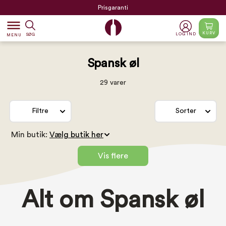
Prisgaranti
dehaze
KURV
LOG IND
SØG
MENU
Spansk øl
29 varer
Filtre
Sorter
Min butik:
Vis flere
Alt om Spansk øl