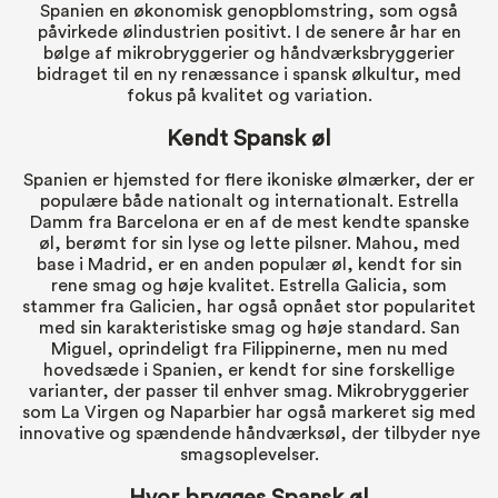
Spanien en økonomisk genopblomstring, som også
påvirkede ølindustrien positivt. I de senere år har en
bølge af mikrobryggerier og håndværksbryggerier
bidraget til en ny renæssance i spansk ølkultur, med
fokus på kvalitet og variation.
Kendt Spansk øl
Spanien er hjemsted for flere ikoniske ølmærker, der er
populære både nationalt og internationalt. Estrella
Damm fra Barcelona er en af de mest kendte spanske
øl, berømt for sin lyse og lette pilsner. Mahou, med
base i Madrid, er en anden populær øl, kendt for sin
rene smag og høje kvalitet. Estrella Galicia, som
stammer fra Galicien, har også opnået stor popularitet
med sin karakteristiske smag og høje standard. San
Miguel, oprindeligt fra Filippinerne, men nu med
hovedsæde i Spanien, er kendt for sine forskellige
varianter, der passer til enhver smag. Mikrobryggerier
som La Virgen og Naparbier har også markeret sig med
innovative og spændende håndværksøl, der tilbyder nye
smagsoplevelser.
Hvor brygges Spansk øl