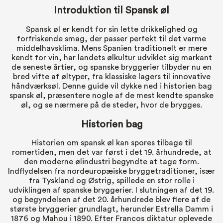
Introduktion til Spansk øl
Spansk øl er kendt for sin lette drikkelighed og
forfriskende smag, der passer perfekt til det varme
middelhavsklima. Mens Spanien traditionelt er mere
kendt for vin, har landets ølkultur udviklet sig markant
de seneste årtier, og spanske bryggerier tilbyder nu en
bred vifte af øltyper, fra klassiske lagers til innovative
håndværksøl. Denne guide vil dykke ned i historien bag
spansk øl, præsentere nogle af de mest kendte spanske
øl, og se nærmere på de steder, hvor de brygges.
Historien bag
Historien om spansk øl kan spores tilbage til
romertiden, men det var først i det 19. århundrede, at
den moderne ølindustri begyndte at tage form.
Indflydelsen fra nordeuropæiske bryggetraditioner, især
fra Tyskland og Østrig, spillede en stor rolle i
udviklingen af spanske bryggerier. I slutningen af det 19.
og begyndelsen af det 20. århundrede blev flere af de
største bryggerier grundlagt, herunder Estrella Damm i
1876 og Mahou i 1890. Efter Francos diktatur oplevede