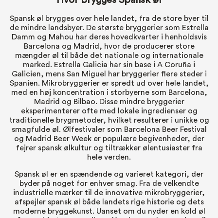
Spansk øl brygges over hele landet, fra de store byer til
de mindre landsbyer. De største bryggerier som Estrella
Damm og Mahou har deres hovedkvarter i henholdsvis
Barcelona og Madrid, hvor de producerer store
mængder øl til både det nationale og internationale
marked. Estrella Galicia har sin base i A Coruña i
Galicien, mens San Miguel har bryggerier flere steder i
Spanien. Mikrobryggerier er spredt ud over hele landet,
med en høj koncentration i storbyerne som Barcelona,
Madrid og Bilbao. Disse mindre bryggerier
eksperimenterer ofte med lokale ingredienser og
traditionelle brygmetoder, hvilket resulterer i unikke og
smagfulde øl. Ølfestivaler som Barcelona Beer Festival
og Madrid Beer Week er populære begivenheder, der
fejrer spansk ølkultur og tiltrækker ølentusiaster fra
hele verden.
Spansk øl er en spændende og varieret kategori, der
byder på noget for enhver smag. Fra de velkendte
industrielle mærker til de innovative mikrobryggerier,
afspejler spansk øl både landets rige historie og dets
moderne bryggekunst. Uanset om du nyder en kold øl