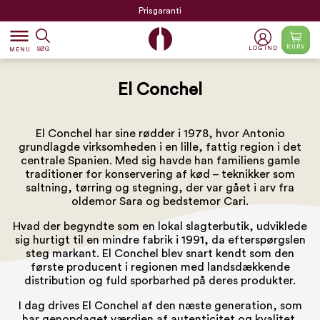
Prisgaranti
dehaze
KURV
LOG IND
SØG
MENU
El Conchel
El Conchel har sine rødder i 1978, hvor Antonio
grundlagde virksomheden i en lille, fattig region i det
centrale Spanien. Med sig havde han familiens gamle
traditioner for konservering af kød – teknikker som
saltning, tørring og stegning, der var gået i arv fra
oldemor Sara og bedstemor Cari.
Hvad der begyndte som en lokal slagterbutik, udviklede
sig hurtigt til en mindre fabrik i 1991, da efterspørgslen
steg markant. El Conchel blev snart kendt som den
første producent i regionen med landsdækkende
distribution og fuld sporbarhed på deres produkter.
I dag drives El Conchel af den næste generation, som
har genopdaget værdien af autenticitet og kvalitet.