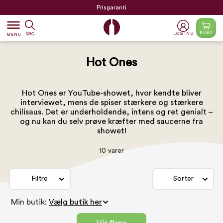
Prisgaranti
dehaze
KURV
LOG IND
SØG
MENU
Hot Ones
Hot Ones er YouTube-showet, hvor kendte bliver
interviewet, mens de spiser stærkere og stærkere
chilisaus. Det er underholdende, intens og ret genialt –
og nu kan du selv prøve kræfter med saucerne fra
showet!
10 varer
Filtre
Sorter
Min butik: