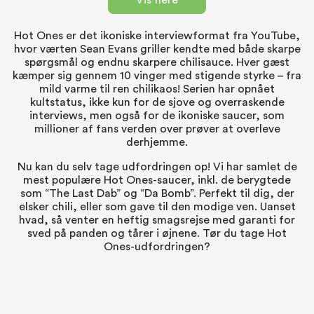
Vis flere
Hot Ones er det ikoniske interviewformat fra YouTube,
hvor værten Sean Evans griller kendte med både skarpe
spørgsmål og endnu skarpere chilisauce. Hver gæst
kæmper sig gennem 10 vinger med stigende styrke – fra
mild varme til ren chilikaos! Serien har opnået
kultstatus, ikke kun for de sjove og overraskende
interviews, men også for de ikoniske saucer, som
millioner af fans verden over prøver at overleve
derhjemme.
Nu kan du selv tage udfordringen op! Vi har samlet de
mest populære Hot Ones-saucer, inkl. de berygtede
som “The Last Dab” og “Da Bomb”. Perfekt til dig, der
elsker chili, eller som gave til den modige ven. Uanset
hvad, så venter en heftig smagsrejse med garanti for
sved på panden og tårer i øjnene. Tør du tage Hot
Ones-udfordringen?