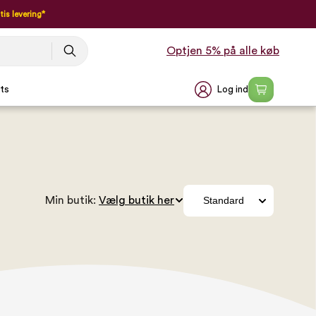
tis levering*
Optjen 5% på alle køb
Log ind
ts
Min butik: