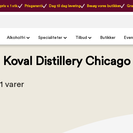
ris v. 1 stk.
Prisgaranti
Dag til dag levering
Besøg vores butikker
Gra
Alkoholfri
Specialiteter
Tilbud
Butikker
Even
Koval Distillery Chicago
 1 varer